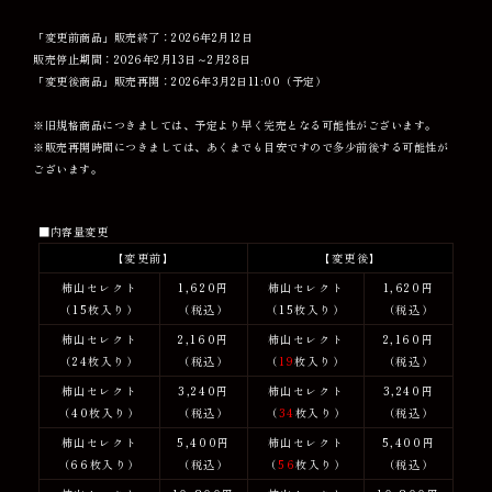
「変更前商品」販売終了：2026年2月12日
販売停止期間：2026年2月13日～2月28日
「変更後商品」販売再開：2026年3月2日11:00（予定）
※旧規格商品につきましては、予定より早く完売となる可能性がございます。
※販売再開時間につきましては、あくまでも目安ですので多少前後する可能性が
ございます。
■内容量変更
【変更前】
【変更後】
柿山セレクト
1,620円
柿山セレクト
1,620円
（15枚入り）
（税込）
（15枚入り）
（税込）
柿山セレクト
2,160円
柿山セレクト
2,160円
（24枚入り）
（税込）
（
19
枚入り）
（税込）
柿山セレクト
3,240円
柿山セレクト
3,240円
（40枚入り）
（税込）
（
34
枚入り）
（税込）
柿山セレクト
5,400円
柿山セレクト
5,400円
（66枚入り）
（税込）
（
56
枚入り）
（税込）