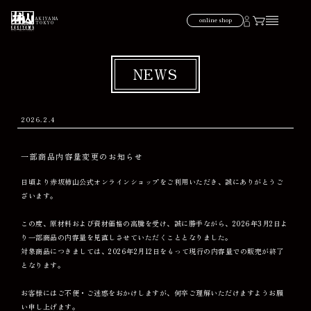
KAKIYAMA
online shop
TOKYO
NEWS
2026.2.4
一部商品内容量変更のお知らせ
日頃より赤坂柿山公式オンラインショップをご利用いただき、誠にありがとうご
ざいます。
この度、原材料および資材価格の高騰を受け、誠に勝手ながら、2026年3月2日よ
り一部商品の内容量を見直しさせていただくこととなりました。
対象商品につきましては、2026年2月12日をもって現行の内容量での販売が終了
となります。
お客様にはご不便・ご迷惑をおかけしますが、何卒ご理解いただけますようお願
い申し上げます。