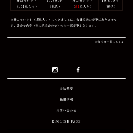
柿山セレクト
10,800円
柿山セレクト
10,800円
（101枚入り）
（税込）
（
92
枚入り）
（税込）
※柿山セレクト（15枚入り）につきましては、合計枚数の変更はありません
が、詰合せ内容（味の組み合わせ）のみ一部変更となります。
お知らせ一覧にもどる
Instagram
Facebook
会社概要
採用情報
お問い合わせ
ENGLISH PAGE