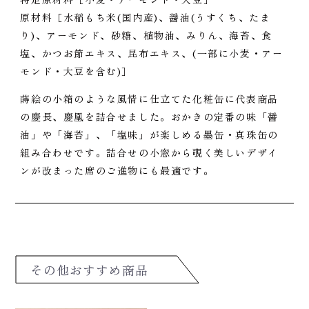
原材料［水稲もち米(国内産)、醤油(うすくち、たま
り)、アーモンド、砂糖、植物油、みりん、海苔、食
塩、かつお節エキス、昆布エキス、(一部に小麦・アー
モンド・大豆を含む)］
蒔絵の小箱のような風情に仕立てた化粧缶に代表商品
の慶長、慶凰を詰合せました。おかきの定番の味「醤
油」や「海苔」、「塩味」が楽しめる墨缶・真珠缶の
組み合わせです。詰合せの小窓から覗く美しいデザイ
ンが改まった席のご進物にも最適です。
その他おすすめ商品