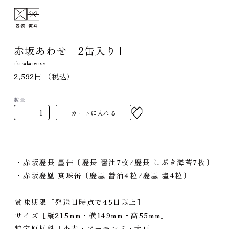
赤坂あわせ［2缶入り］
akasakaawase
2,592円
（税込）
数量
カートに入れる
・赤坂慶長 墨缶〔慶長 醤油7枚/慶長 しぶき海苔7枚〕
・赤坂慶凰 真珠缶〔慶凰 醤油4粒/慶凰 塩4粒〕
賞味期限［発送日時点で45日以上］
サイズ［縦215mm・横149mm・高55mm］
特定原材料［小麦・アーモンド・大豆］