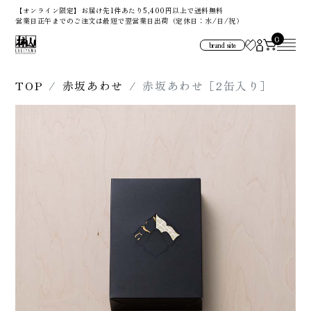
【オンライン限定】お届け先1件あたり5,400円以上で送料無料
営業日正午までのご注文は最短で翌営業日出荷（定休日：水/日/祝）
0
brand site
TOP
赤坂あわせ
赤坂あわせ［2缶入り］