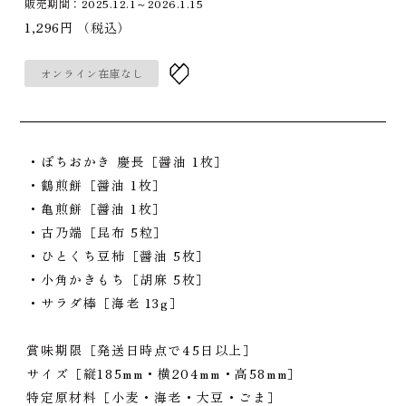
販売期間：2025.12.1～2026.1.15
1,296円
（税込）
オンライン在庫なし
・ぽちおかき 慶長［醤油 1枚］
・鶴煎餅［醤油 1枚］
・亀煎餅［醤油 1枚］
・古乃端［昆布 5粒］
・ひとくち豆柿［醤油 5枚］
・小角かきもち［胡麻 5枚］
・サラダ棒［海老 13g］
賞味期限［発送日時点で45日以上］
サイズ［縦185mm・横204mm・高58mm］
特定原材料［小麦・海老・大豆・ごま］