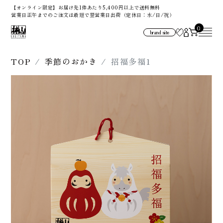
【オンライン限定】お届け先1件あたり5,400円以上で送料無料
営業日正午までのご注文は最短で翌営業日出荷（定休日：水/日/祝）
0
brand site
TOP
季節のおかき
招福多福1