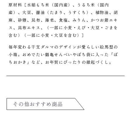
原材料［水稲もち米（国内産）、うるち米（国内
産）、大豆、醤油（たまり、うすくち）、植物油、胡
麻、砂糖、昆布、海老、食塩、みりん、かつお節エキ
ス、昆布エキス、（一部に小麦・えび・大豆・ごまを
含む）（一部に小麦・大豆を含む）］
毎年変わる干支ダルマのデザインが愛らしい絵馬型の
小箱。おめでたい鶴亀せんべいやぽち袋に入った「ぽ
ちおかき」など、お年賀にぴったりの縁起づくし。
その他おすすめ商品