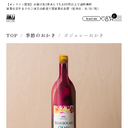
【オンライン限定】お届け先1件あたり5,400円以上で送料無料
営業日正午までのご注文は最短で翌営業日出荷（定休日：水/日/祝）
0
brand site
TOP
季節のおかき
ボジョレーおかき