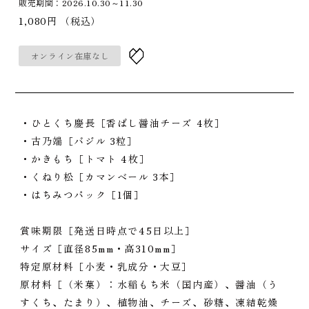
販売期間：2026.10.30～11.30
1,080円
（税込）
オンライン在庫なし
・ひとくち慶長［香ばし醤油チーズ 4枚］
・古乃端［バジル 3粒］
・かきもち［トマト 4枚］
・くねり松［カマンベール 3本］
・はちみつパック［1個］
賞味期限［発送日時点で45日以上］
サイズ［直径85mm・高310mm］
特定原材料［小麦・乳成分・大豆］
原材料［（米菓）：水稲もち米（国内産）、醤油（う
すくち、たまり）、植物油、チーズ、砂糖、凍結乾燥