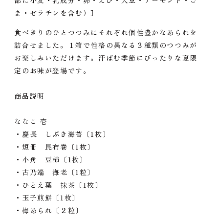
部に小麦・乳成分・卵・えび・大豆・アーモンド・ご
ま・ゼラチンを含む）］
食べきりのひとつつみにそれぞれ個性豊かなあられを
詰合せました。１箱で性格の異なる３種類のつつみが
お楽しみいただけます。汗ばむ季節にぴったりな夏限
定のお味が登場です。
商品説明
ななこ 壱
・慶長 しぶき海苔〔1枚〕
・短冊 昆布巻〔1枚〕
・小角 豆柿〔1枚〕
・古乃端 海老〔1粒〕
・ひとえ葉 抹茶〔1枚〕
・玉子煎餅〔1枚〕
・梅あられ〔２粒〕