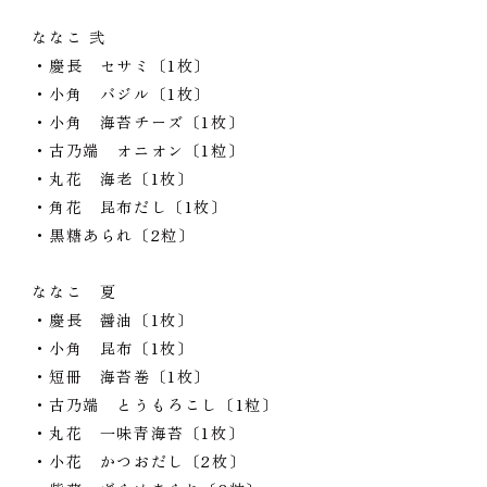
ななこ 弐
・慶長 セサミ〔1枚〕
・小角 バジル〔1枚〕
・小角 海苔チーズ〔1枚〕
・古乃端 オニオン〔1粒〕
・丸花 海老〔1枚〕
・角花 昆布だし〔1枚〕
・黒糖あられ〔2粒〕
ななこ 夏
・慶長 醤油〔1枚〕
・小角 昆布〔1枚〕
・短冊 海苔巻〔1枚〕
・古乃端 とうもろこし〔1粒〕
・丸花 一味青海苔〔1枚〕
・小花 かつおだし〔2枚〕