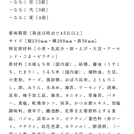
・ななこ 壱［3袋］
・ななこ 弐［3袋］
・ななこ 夏［4袋］
賞味期限［発送日時点で45日以上］
サイズ［縦230mm・横288mm・高58mm］
特定原材料［小麦・乳成分・卵・えび・大豆・アーモ
ンド・ごま・ゼラチン］
原材料［水稲もち米（国内産）、砂糖、醤油（うすく
ち、たまり）、うるち米（国内産）、植物油、大豆、
小麦粉、チーズ、黒砂糖、おぼろ昆布、とうもろこ
し、卵、みりん、水あめ、海苔、アーモンド、胡麻、
昆布、梅干加工品、海老、オニオン、青海苔、バタ
ー、食塩、乾燥赤シソ、抹茶、かつお節エキス、岩塩
調味料、唐辛子、醸造酢、乳等を主要原料とする食
品、バジル、昆布エキス、ゼラチン／着色料（赤ビー
ト、クチナシ、紅花色素、カラメル）、膨張剤、（一