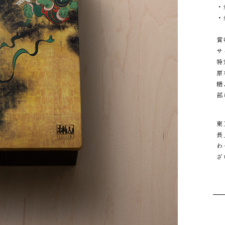
・
・
賞
サ
特
原
糖
部
東
長
わ
ざ