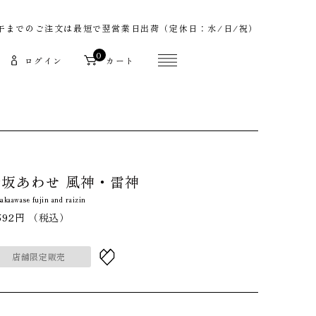
午までのご注文は最短で翌営業日出荷（定休日：水/日/祝）
0
ログイン
カート
赤坂あわせ 風神・雷神
sakaawase fujin and raizin
592円
（税込）
店舗限定販売