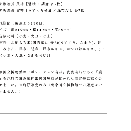
赤坂慶長 風神［醤油 / 胡麻 各7枚］
赤坂慶長 雷神［うすくち醤油 / 昆布だし 各7枚］
味期限［製造より180日］
イズ［縦215mm・横149mm・高55mm］
定原材料［小麦・大豆・ごま］
材料［水稲もち米(国内産)、醤油(うすくち、たまり)、砂
、みりん、昆布、胡麻、昆布エキス、かつお節エキス、(一
に小麦・大豆・ごまを含む)］
京国立博物館コラボレーション商品。代表商品である「慶
」を尾形光琳の風神雷神図屏風が描かれた限定缶に詰め合
せました。※店頭販売のみ（東京国立博物館での販売はご
いません。）