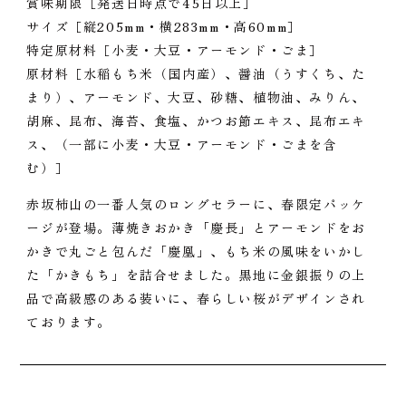
賞味期限［発送日時点で45日以上］
サイズ［縦205mm・横283mm・高60mm］
特定原材料［小麦・大豆・アーモンド・ごま］
原材料［水稲もち米（国内産）、醤油（うすくち、た
まり）、アーモンド、大豆、砂糖、植物油、みりん、
胡麻、昆布、海苔、食塩、かつお節エキス、昆布エキ
ス、（一部に小麦・大豆・アーモンド・ごまを含
む）］
赤坂柿山の一番人気のロングセラーに、春限定パッケ
ージが登場。薄焼きおかき「慶長」とアーモンドをお
かきで丸ごと包んだ「慶凰」、もち米の風味をいかし
た「かきもち」を詰合せました。黒地に金銀振りの上
品で高級感のある装いに、春らしい桜がデザインされ
ております。