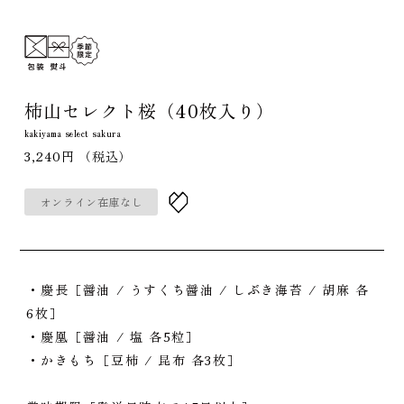
柿山セレクト桜（40枚入り）
kakiyama select sakura
3,240円
（税込）
オンライン在庫なし
・慶長［醤油 / うすくち醤油 / しぶき海苔 / 胡麻 各
6枚］
・慶凰［醤油 / 塩 各5粒］
・かきもち［豆柿 / 昆布 各3枚］