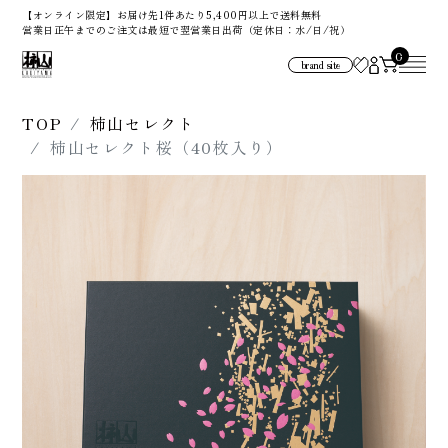
【オンライン限定】お届け先1件あたり5,400円以上で送料無料
営業日正午までのご注文は最短で翌営業日出荷（定休日：水/日/祝）
0
brand site
TOP
柿山セレクト
柿山セレクト桜（40枚入り）