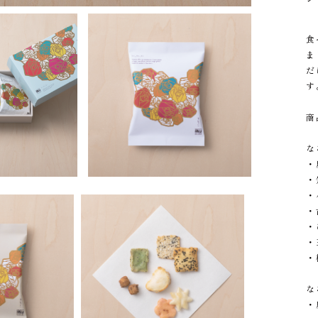
食
ま
だ
す
商
な
・
・
・
・
・
・
・
な
・