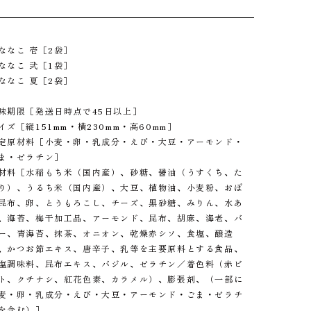
ななこ 壱［2袋］
ななこ 弐［1袋］
ななこ 夏［2袋］
味期限［発送日時点で45日以上］
イズ［縦151mm・横230mm・高60mm］
定原材料［小麦・卵・乳成分・えび・大豆・アーモンド・
ま・ゼラチン］
材料［水稲もち米（国内産）、砂糖、醤油（うすくち、た
り）、うるち米（国内産）、大豆、植物油、小麦粉、おぼ
昆布、卵、とうもろこし、チーズ、黒砂糖、みりん、水あ
、海苔、梅干加工品、アーモンド、昆布、胡麻、海老、バ
ー、青海苔、抹茶、オニオン、乾燥赤シソ、食塩、醸造
、かつお節エキス、唐辛子、乳等を主要原料とする食品、
塩調味料、昆布エキス、バジル、ゼラチン／着色料（赤ビ
ト、クチナシ、紅花色素、カラメル）、膨張剤、（一部に
麦・卵・乳成分・えび・大豆・アーモンド・ごま・ゼラチ
を含む）］