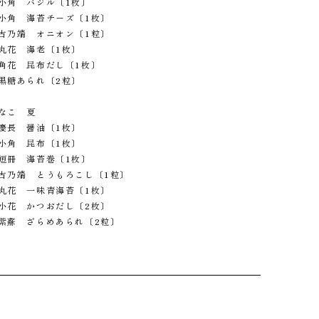
小角 バジル〔1枚〕
小角 海苔チーズ〔1枚〕
古乃端 オニオン〔1粒〕
丸花 海老〔1枚〕
角花 昆布だし〔1枚〕
黒糖あられ〔2粒〕
なこ 夏
慶長 醤油〔1枚〕
小角 昆布〔1枚〕
短冊 海苔巻〔1枚〕
古乃端 とうもろこし〔1粒〕
丸花 一味青海苔〔1枚〕
小花 かつおだし〔2枚〕
紫蘇 ざらめあられ〔2粒〕