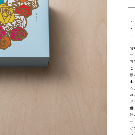
・
・
・
賞
サ
特
ご
原
ま
ろ
め
タ
酢
岩
ー
小
ン