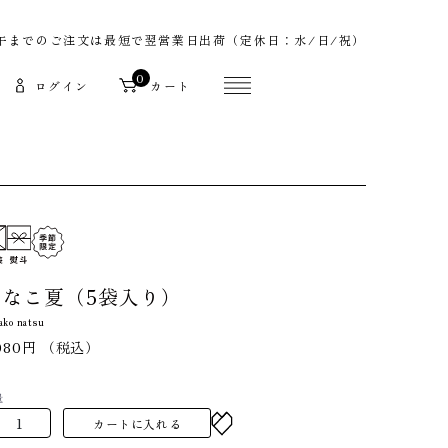
午までのご注文は最短で翌営業日出荷（定休日：水/日/祝）
0
ログイン
カート
ななこ夏（5袋入り）
ako natsu
080円
（税込）
量
カートに入れる