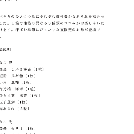
べきりのひとつつみにそれぞれ個性豊かなあられを詰合せ
した。１箱で性格の異なる３種類のつつみがお楽しみいた
けます。汗ばむ季節にぴったりな夏限定のお味が登場で
。
品説明
なこ 壱
慶長 しぶき海苔〔1枚〕
短冊 昆布巻〔1枚〕
小角 豆柿〔1枚〕
古乃端 海老〔1粒〕
ひとえ葉 抹茶〔1枚〕
玉子煎餅〔1枚〕
梅あられ〔２粒〕
なこ 弐
慶長 セサミ〔1枚〕